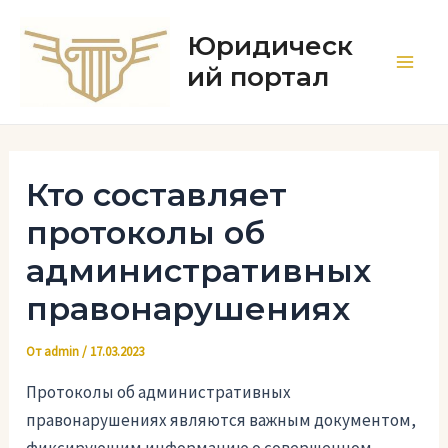
Перейти
к
Юридическ
содержимому
ий портал
Main
Men
Кто составляет
протоколы об
административных
правонарушениях
От
admin
/
17.03.2023
Протоколы об административных
правонарушениях являются важным документом,