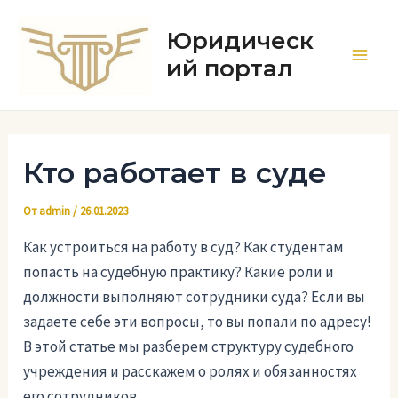
Перейти
к
Юридическ
содержимому
ий портал
Main
Men
Кто работает в суде
От
admin
/
26.01.2023
Как устроиться на работу в суд? Как студентам
попасть на судебную практику? Какие роли и
должности выполняют сотрудники суда? Если вы
задаете себе эти вопросы, то вы попали по адресу!
В этой статье мы разберем структуру судебного
учреждения и расскажем о ролях и обязанностях
его сотрудников.