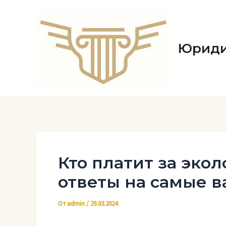
Перейти
к
содержимому
Юриди
Кто платит за эко
ответы на самые 
От
admin
/
29.03.2024