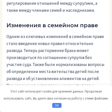
регулирования отношений между супругами, а
также между членами семей и наследниками.
Изменения в семейном праве
Одним из ключевых изменений в семейном праве
стало введение новых правил относительно
развода. Теперь расторжение брака может
производиться по соглашению супругов без
участия суда. Также были нормализованы вопросы
об определении места жительства детей после
развода и об установлении алиментов на детей.
Все изменения направлены на защиту прав и
Этот сайт использует cookie для хранения данных. Продолжая
интересов обеих сторон, а также на обеспечение
использовать сайт, Вы даете свое согласие на работу с этими файлами.
благополучия детей.
OK