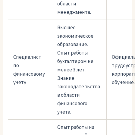
области
менеджмента.
Высшее
экономическое
образование.
Опыт работы
Специалист
Официал
бухгалтером не
по
трудоуст
менее 3 лет.
финансовому
корпорат
Знание
учету
обучение.
законодательства
в области
финансового
учета.
Опыт работы на