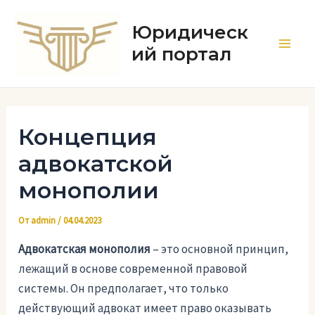
Перейти
к
Юридическ
содержимому
ий портал
Main
Men
Концепция
адвокатской
монополии
От
admin
/
04.04.2023
Адвокатская монополия
– это основной принцип,
лежащий в основе современной правовой
системы. Он предполагает, что только
действующий адвокат имеет право оказывать