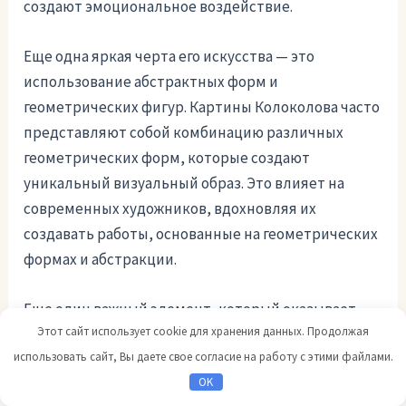
создают эмоциональное воздействие.
Еще одна яркая черта его искусства — это
использование абстрактных форм и
геометрических фигур. Картины Колоколова часто
представляют собой комбинацию различных
геометрических форм, которые создают
уникальный визуальный образ. Это влияет на
современных художников, вдохновляя их
создавать работы, основанные на геометрических
формах и абстракции.
Еще один важный элемент, который оказывает
Этот сайт использует cookie для хранения данных. Продолжая
влияние на современное искусство, — это
использовать сайт, Вы даете свое согласие на работу с этими файлами.
тематика работ Колоколова. Автор часто
OK
обращается к современным проблемам и