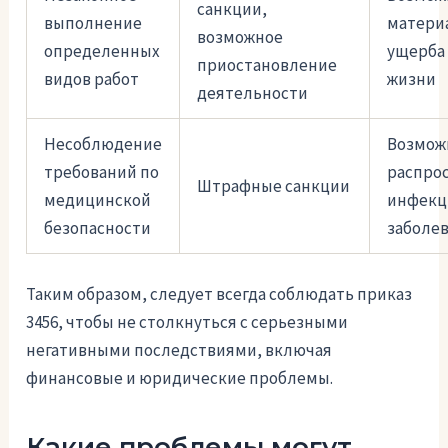
санкции,
выполнение
матери
возможное
определенных
ущерба 
приостановление
видов работ
жизни
деятельности
Несоблюдение
Возмож
требований по
распро
Штрафные санкции
медицинской
инфекц
безопасности
заболе
Таким образом, следует всегда соблюдать приказ
3456, чтобы не столкнуться с серьезными
негативными последствиями, включая
финансовые и юридические проблемы.
Какие проблемы могут