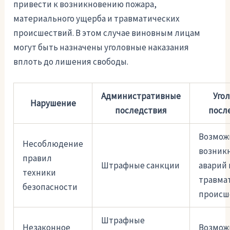
привести к возникновению пожара,
материального ущерба и травматических
происшествий. В этом случае виновным лицам
могут быть назначены уголовные наказания
вплоть до лишения свободы.
Административные
Уго
Нарушение
последствия
посл
Возмож
Несоблюдение
возник
правил
Штрафные санкции
аварий 
техники
травма
безопасности
происш
Штрафные
Незаконное
Возмож