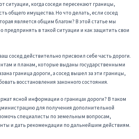
ют ситуации, когда соседи пересекают границы,
ть общего имущества. Но что делать, если сосед
торая является общим благом? В этой статье мы
о предпринять в такой ситуации и как защитить свои
ваш сосед действительно присвоил себе часть дороги.
ентам и планам, которые выданы государственными
азана граница дороги, а сосед вышел за эти границы,
ебовать восстановления законного состояния.
ержат ясной информации о границах дороги? В таком
администрацию для получения дополнительной
помочь специалисты по земельным вопросам,
нты и дать рекомендации по дальнейшим действиям.