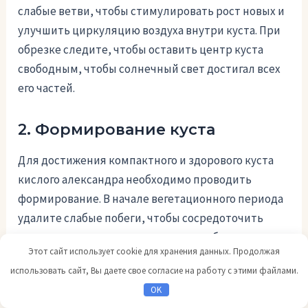
слабые ветви, чтобы стимулировать рост новых и
улучшить циркуляцию воздуха внутри куста. При
обрезке следите, чтобы оставить центр куста
свободным, чтобы солнечный свет достигал всех
его частей.
2. Формирование куста
Для достижения компактного и здорового куста
кислого александра необходимо проводить
формирование. В начале вегетационного периода
удалите слабые побеги, чтобы сосредоточить
питательные вещества на развитие более
Этот сайт использует cookie для хранения данных. Продолжая
сильных и здоровых веток. Постепенно
использовать сайт, Вы даете свое согласие на работу с этими файлами.
сокращайте количество сильных побегов до 4-6 на
OK
куст, чтобы обеспечить оптимальную