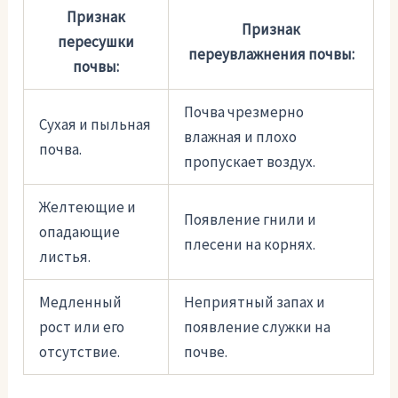
Признак
Признак
пересушки
переувлажнения почвы:
почвы:
Почва чрезмерно
Сухая и пыльная
влажная и плохо
почва.
пропускает воздух.
Желтеющие и
Появление гнили и
опадающие
плесени на корнях.
листья.
Медленный
Неприятный запах и
рост или его
появление служки на
отсутствие.
почве.