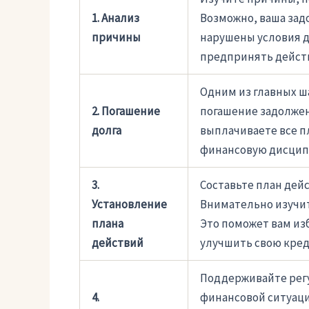
1. Анализ
Возможно, ваша зад
причины
нарушены условия д
предпринять действ
Одним из главных ш
2. Погашение
погашение задолжен
долга
выплачиваете все п
финансовую дисцип
3.
Составьте план дей
Установление
Внимательно изучит
плана
Это поможет вам из
действий
улучшить свою кре
Поддерживайте регу
4.
финансовой ситуаци