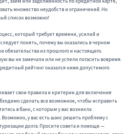
ит, займ или задолженность по кредитной карте,
ызвать множество неудобств и ограничений. Но
лый список возможно!
оцесс, который требует времени, усилий и
 следует понять, почему вы оказались в черном
е обязательства из прошлого и настоящего.
рую вы не замечали или не успели погасить вовремя.
 кредитный рейтинг оказался ниже допустимого
ливает свои правила и критерии для включения
обходимо сделать все возможное, чтобы исправить
итесь в банк, с которым у вас возникла
. Возможно, у вас есть шанс решить проблему с
ризации долга. Просите совета и помощи —