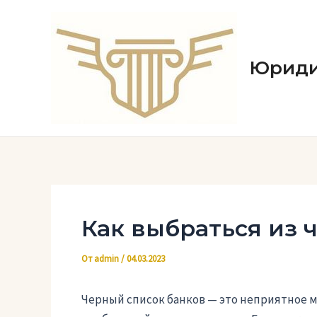
Перейти
к
содержимому
Юриди
Как выбраться из 
От
admin
/
04.03.2023
Черный список банков — это неприятное м