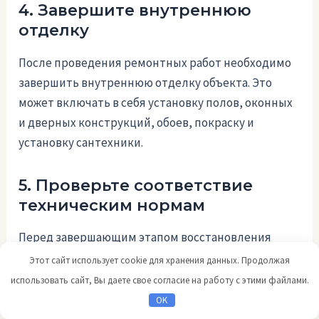
4. Завершите внутреннюю
отделку
После проведения ремонтных работ необходимо
завершить внутреннюю отделку объекта. Это
может включать в себя установку полов, оконных
и дверных конструкций, обоев, покраску и
установку сантехники.
5. Проверьте соответствие
техническим нормам
Перед завершающим этапом восстановления
объекта, необходимо проверить его соответствие
Этот сайт использует cookie для хранения данных. Продолжая
техническим нормам и требованиям
использовать сайт, Вы даете свое согласие на работу с этими файлами.
безопасности. Это включает проверку
OK
электрической системы, системы отопления и