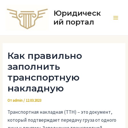
Перейти
к
Юридическ
содержимому
ий портал
Main
Men
Как правильно
заполнить
транспортную
накладную
От
admin
/
12.03.2023
Транспортная накладная (ТТН) – это документ,
который подтверждает передачу груза от одного