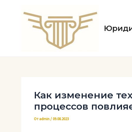
Перейти
к
содержимому
Юриди
Как изменение те
процессов повлия
От
admin
/
09.08.2023