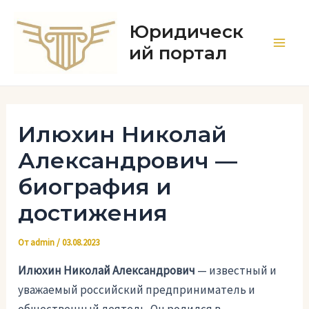
Перейти
к
Юридическ
содержимому
ий портал
Main
Men
Илюхин Николай
Александрович —
биография и
достижения
От
admin
/
03.08.2023
Илюхин Николай Александрович
— известный и
уважаемый российский предприниматель и