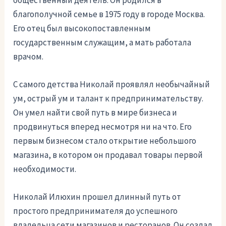
общественный деятель. Он родился в
благополучной семье в 1975 году в городе Москва.
Его отец был высокопоставленным
государственным служащим, а мать работала
врачом.
С самого детства Николай проявлял необычайный
ум, острый ум и талант к предпринимательству.
Он умел найти свой путь в мире бизнеса и
продвинуться вперед несмотря ни на что. Его
первым бизнесом сталo открытие небольшого
магазина, в котором он продавал товары первой
необходимости.
Николай Илюхин прошел длинный путь от
простого предпринимателя до успешного
владельца сети магазинов и ресторанов. Он создал