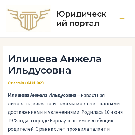
Перейти
к
Юридическ
содержимому
ий портал
Main
Men
Илишева Анжела
Ильдусовна
От
admin
/
04.01.2023
Илишева Анжела Ильдусовна
– известная
личность, известная своими многочисленными
достижениями и увлечениями. Родилась 10 июня
1978 года в городе Барнауле в семье любящих
родителей. С ранних лет проявила талант и