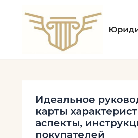
Перейти
к
содержимому
Юриди
Идеальное руково
карты характерис
аспекты, инструк
покупателей