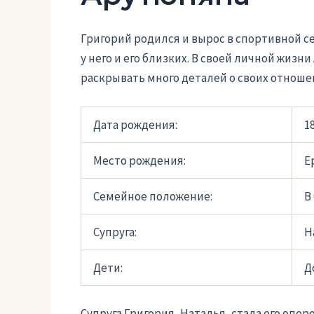
Григорий родился и вырос в спортивной с
у него и его близких. В своей личной жиз
раскрывать много деталей о своих отноше
Дата рождения:
1
Место рождения:
Е
Семейное положение:
В
Супруга:
Н
Дети:
Д
Супруга Григория, Наталья, стала его опор