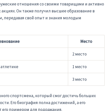
дружеские отношения со своими товарищами и активно
 акциях. Он также получил высшее образование в
м, передавая свой опыт и знания молодым
евнование
Место
2 место
 атлетике
1 место
3 место
ного спортсмена, который смог достичь больших
ости. Его биография полна достижений, а его
 его примером для подражания.