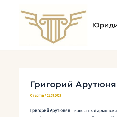
Перейти
к
содержимому
Юриди
Григорий Арутюня
От
admin
/
21.03.2023
Григорий Арутюнян
– известный армянски