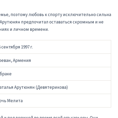
емье, поэтому любовь к спорту исключительно сильна
ни Арутюнян предпочитал оставаться скромным и не
ниях и личном времени.
8 сентября 1997 г.
реван, Армения
 браке
аталья Арутюнян (Девятерикова)
очь Мелита
ой и поддержкой во время всей его карьеры. Они