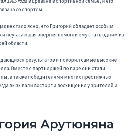
мая 1985 года
в Ереване в спортивной семье, и его
вязана со спортом.
дке стало ясно, что Григорий обладает особым
ту и неугасающая энергия помогли ему стать одним из
оей области.
дающихся результатов и покорил самые высокие
лла. Вместе с партнершей по паре они стали
пы, а также победителями многих престижных
егда вызывали восторг и восхищение у зрителей и
гория Арутюняна