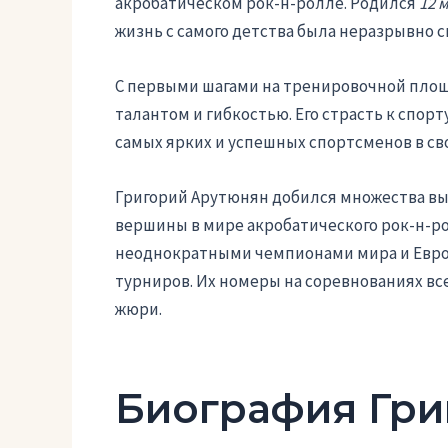
акробатическом рок-н-ролле. Родился
12 
жизнь с самого детства была неразрывно с
С первыми шагами на тренировочной площа
талантом и гибкостью. Его страсть к спор
самых ярких и успешных спортсменов в св
Григорий Арутюнян добился множества вы
вершины в мире акробатического рок-н-ро
неоднократными чемпионами мира и Евро
турниров. Их номеры на соревнованиях вс
жюри.
Биография Гри