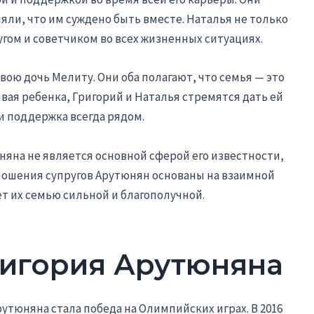
яли, что им суждено быть вместе. Наталья не только
гом и советчиком во всех жизненных ситуациях.
ою дочь Мелиту. Они оба полагают, что семья — это
вая ребенка, Григорий и Наталья стремятся дать ей
и поддержка всегда рядом.
няна не является основной сферой его известности,
тношения супругов Арутюнян основаны на взаимной
т их семью сильной и благополучной.
игория Арутюняна
утюняна стала победа на Олимпийских играх. В 2016