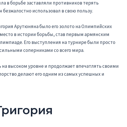
сила в борьбе заставляли противников терять
н безжалостно использовал в свою пользу.
ория Арутюняна было его золото на Олимпийских
ое место в истории борьбы, став первым армянским
лимпиаде. Его выступления на турнире были просто
сильными соперниками со всего мира.
 на высоком уровне и продолжает впечатлять своими
упорство делают его одним из самых успешных и
Григория