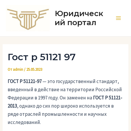
Перейти
к
Юридическ
содержимому
ий портал
Main
Men
Гост р 51121 97
От
admin
/
25.05.2023
ГОСТ Р 51121-97
— это государственный стандарт,
введенный в действие на территории Российской
Федерации в 1997 году. Он заменен на
ГОСТ Р 51121-
2013
, однако до сих пор широко используется в
ряде отраслей промышленности и научных
исследований.