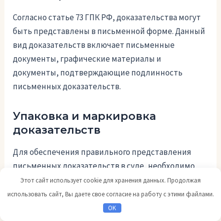
Согласно статье 73 ГПК РФ, доказательства могут
быть представлены в письменной форме. Данный
вид доказательств включает письменные
документы, графические материалы и
документы, подтверждающие подлинность
письменных доказательств.
Упаковка и маркировка
доказательств
Для обеспечения правильного представления
письменных доказательств в суде, необходимо
выполнить следующую процедуру:
Этот сайт использует cookie для хранения данных. Продолжая
использовать сайт, Вы даете свое согласие на работу с этими файлами.
Составить ходатайство о представлении
OK
доказательства.