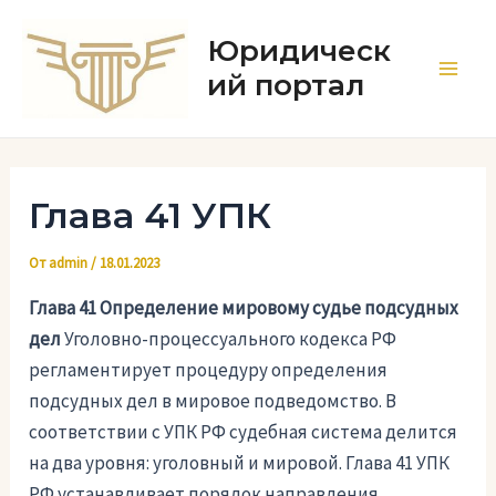
Перейти
к
Юридическ
содержимому
ий портал
Main
Men
Глава 41 УПК
От
admin
/
18.01.2023
Глава 41 Определение мировому судье подсудных
дел
Уголовно-процессуального кодекса РФ
регламентирует процедуру определения
подсудных дел в мировое подведомство. В
соответствии с УПК РФ судебная система делится
на два уровня: уголовный и мировой. Глава 41 УПК
РФ устанавливает порядок направления