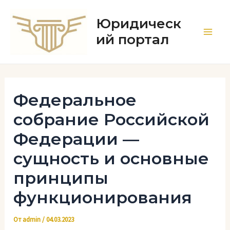
Перейти
к
Юридическ
содержимому
ий портал
Main
Men
Федеральное
собрание Российской
Федерации —
сущность и основные
принципы
функционирования
От
admin
/
04.03.2023