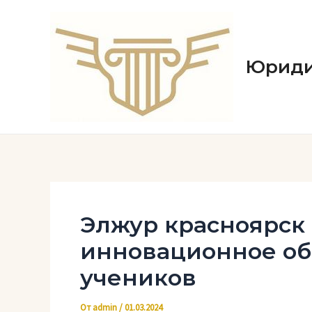
Перейти
к
содержимому
Юриди
Элжур красноярск 
инновационное об
учеников
От
admin
/
01.03.2024