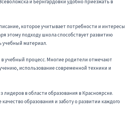
Всеволожска и Бернгардовки удобно приезжать в
писание, которое учитывает потребности и интересы
аря этому подходу школа способствует развитию
ь учебный материал.
 в учебный процесс. Многие родители отмечают
учению, использование современной техники и
з лидеров в области образования в Красноярске.
ачество образования и заботу о развитии каждого