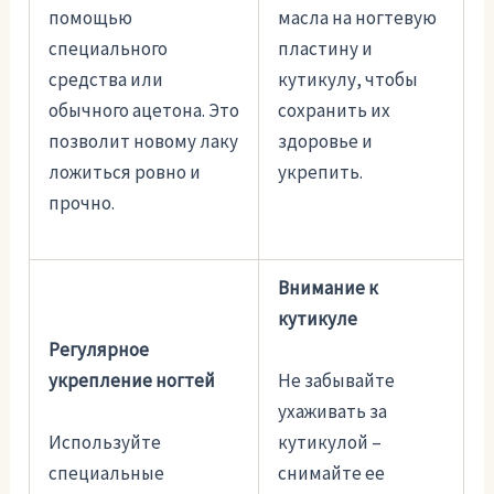
помощью
масла на ногтевую
специального
пластину и
средства или
кутикулу, чтобы
обычного ацетона. Это
сохранить их
позволит новому лаку
здоровье и
ложиться ровно и
укрепить.
прочно.
Внимание к
кутикуле
Регулярное
Не забывайте
укрепление ногтей
ухаживать за
Используйте
кутикулой –
специальные
снимайте ее