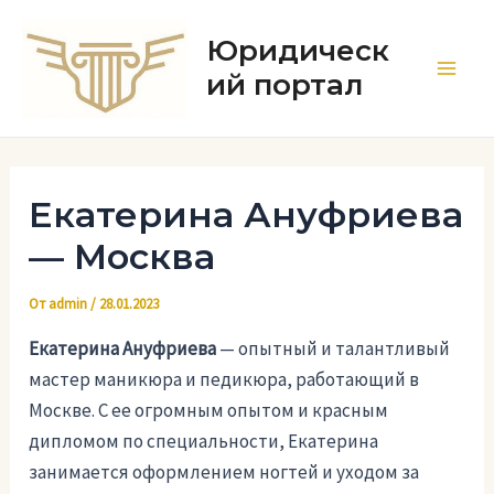
Перейти
к
Юридическ
содержимому
ий портал
Main
Men
Екатерина Ануфриева
— Москва
От
admin
/
28.01.2023
Екатерина Ануфриева
— опытный и талантливый
мастер маникюра и педикюра, работающий в
Москве. С ее огромным опытом и красным
дипломом по специальности, Екатерина
занимается оформлением ногтей и уходом за