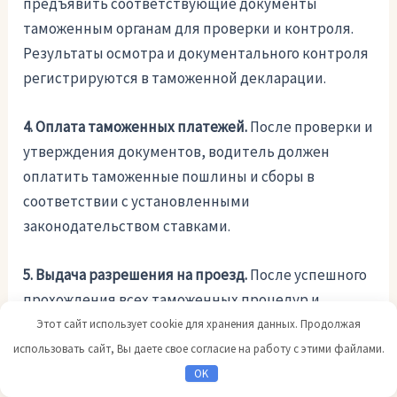
предъявить соответствующие документы
таможенным органам для проверки и контроля.
Результаты осмотра и документального контроля
регистрируются в таможенной декларации.
4. Оплата таможенных платежей.
После проверки и
утверждения документов, водитель должен
оплатить таможенные пошлины и сборы в
соответствии с установленными
законодательством ставками.
5. Выдача разрешения на проезд.
После успешного
прохождения всех таможенных процедур и
расчета платежей, водителю грузового
Этот сайт использует cookie для хранения данных. Продолжая
автомобиля выдают разрешение на дальнейшее
использовать сайт, Вы даете свое согласие на работу с этими файлами.
движение и проезд через таможенный пункт.
OK