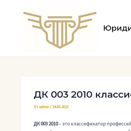
Перейти
к
содержимому
Юриди
ДК 003 2010 класс
От
admin
/
24.03.2023
ДК 003 2010
– это классификатор профессий