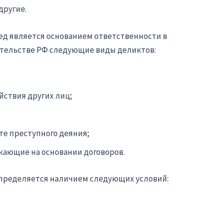
другие.
д является основанием ответственности в
ательстве РФ следующие виды деликтов:
йствия других лиц;
те преступного деяния;
кающие на основании договоров.
пределяется наличием следующих условий: