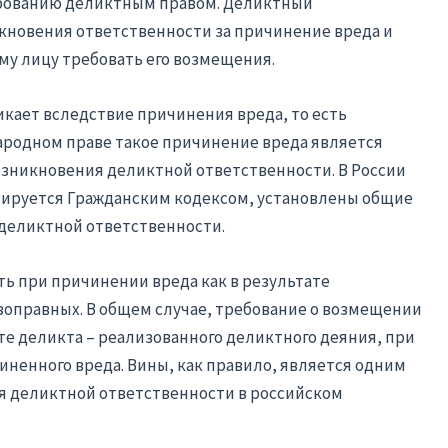
ированию деликтным правом. Деликтный
кновения ответственности за причинение вреда и
у лицу требовать его возмещения.
кает вследствие причинения вреда, то есть
ародном праве такое причинение вреда является
озникновения деликтной ответственности. В России
лируется Гражданским кодексом, установлены общие
деликтной ответственности.
ь при причинении вреда как в результате
воправных. В общем случае, требование о возмещении
те деликта – реализованного деликтного деяния, при
ненного вреда. Вины, как правило, является одним
я деликтной ответственности в российском