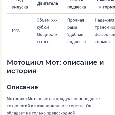
Двигатель
выпуска
подвеска
и тормо
Объем: ххх
Прочная
Надежная
куб.см
рама
трансмис
1998
Мощность:
Удобная
Эффекти
ххх л.с.
подвеска
тормоза
Мотоцикл Мот: описание и
история
Описание
Мотоцикл Мот является продуктом передовых
технологий и инженерного мастерства. Он
обладает не только превосходной