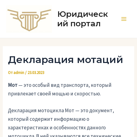
Перейти
к
Юридическ
содержимому
ий портал
Main
Men
Декларация мотаций
От
admin
/
23.03.2023
Мот
— это особый вид транспорта, который
привлекает своей мощью и скоростью.
Декларация мотоцикла Мот — это документ,
который содержит информацию о
характеристиках и особенностях данного
мотоцикла. В ней указываются все технические