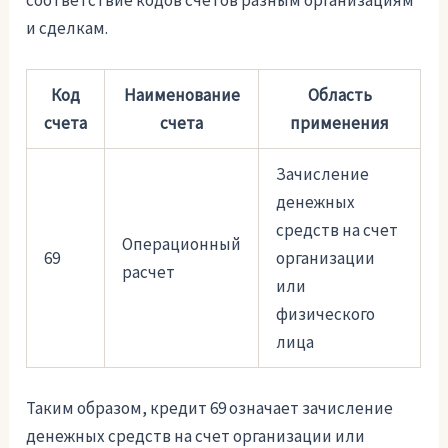
соответствие кодов счетов разным организациям
и сделкам.
Код
Наименование
Область
счета
счета
применения
Зачисление
денежных
средств на счет
Операционный
69
организации
расчет
или
физического
лица
Таким образом, кредит 69 означает зачисление
денежных средств на счет организации или