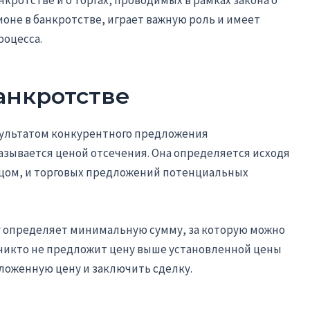
нкротстве и о торгах, проводимых в рамках закона о
ционе в банкротстве, играет важную роль и имеет
роцесса.
банкротстве
езультатом конкурентного предложения
азывается ценой отсечения. Она определяется исходя
цом, и торговых предложений потенциальных
ву определяет минимальную сумму, за которую можно
 никто не предложит цену выше установленной цены
ложенную цену и заключить сделку.