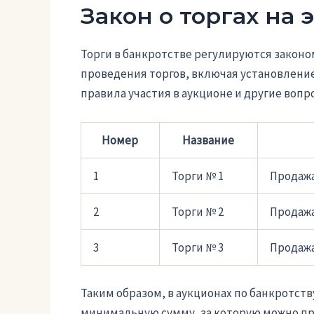
Закон о торгах на 
Торги в банкротстве регулируются законом
проведения торгов, включая установлени
правила участия в аукционе и другие вопр
Номер
Название
1
Торги № 1
Продаж
2
Торги № 2
Продажа
3
Торги № 3
Продажа
Таким образом, в аукционах по банкротст
минимальную сумму, за которую можно при