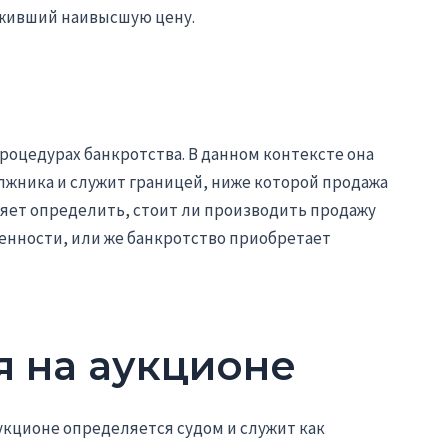
оживший наивысшую цену.
роцедурах банкротства. В данном контексте она
лжника и служит границей, ниже которой продажа
яет определить, стоит ли производить продажу
енности, или же банкротство приобретает
я на аукционе
аукционе определяется судом и служит как