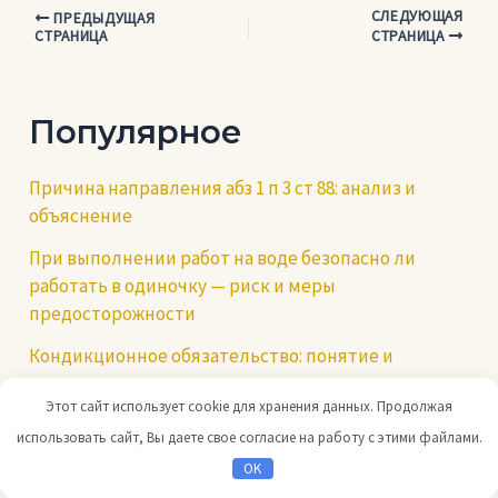
СЛЕДУЮЩАЯ
Навигация
ПРЕДЫДУЩАЯ
СТРАНИЦА
СТРАНИЦА
по
записям
Популярное
Причина направления абз 1 п 3 ст 88: анализ и
объяснение
При выполнении работ на воде безопасно ли
работать в одиночку — риск и меры
предосторожности
Кондикционное обязательство: понятие и
применение.
Этот сайт использует cookie для хранения данных. Продолжая
Как бесплатно получить ноутбук для школьников
использовать сайт, Вы даете свое согласие на работу с этими файлами.
Если в аэропорту обнаружат температуру
OK