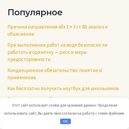
Популярное
Причина направления абз 1 п 3 ст 88: анализ и
объяснение
При выполнении работ на воде безопасно ли
работать в одиночку — риск и меры
предосторожности
Кондикционное обязательство: понятие и
применение.
Как бесплатно получить ноутбук для школьников
Если в аэропорту обнаружат температуру
Этот сайт использует cookie для хранения данных. Продолжая
Компетенции юриста: основные навыки и знания
использовать сайт, Вы даете свое согласие на работу с этими файлами.
Как правильно называть должности по
OK
справочнику или профстандарту — советы и