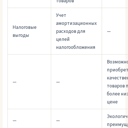
товаров
Учет
амортизационных
Налоговые
расходов для
—
выгоды
целей
налогообложения
Возможн
приобре
качестве
—
—
товаров 
более ни
цене
Экологич
—
—
преимущ