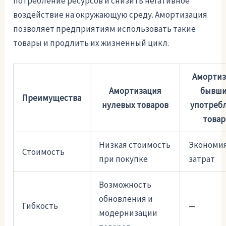
потребление ресурсов и снизить негативное
воздействие на окружающую среду. Амортизация
позволяет предприятиям использовать такие
товары и продлить их жизненный цикл.
Амортиз
Амортизация
бывши
Преимущества
нулевых товаров
употреб
товар
Низкая стоимость
Экономи
Стоимость
при покупке
затрат
Возможность
обновления и
Гибкость
—
модернизации