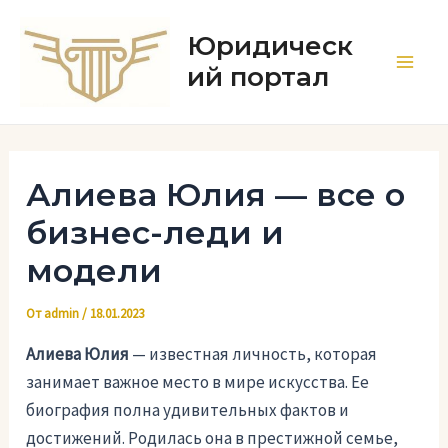
Перейти
к
Юридическ
содержимому
ий портал
Main
Men
Алиева Юлия — все о
бизнес-леди и
модели
От
admin
/
18.01.2023
Алиева Юлия
— известная личность, которая
занимает важное место в мире искусства. Ее
биография полна удивительных фактов и
достижений. Родилась она в престижной семье,