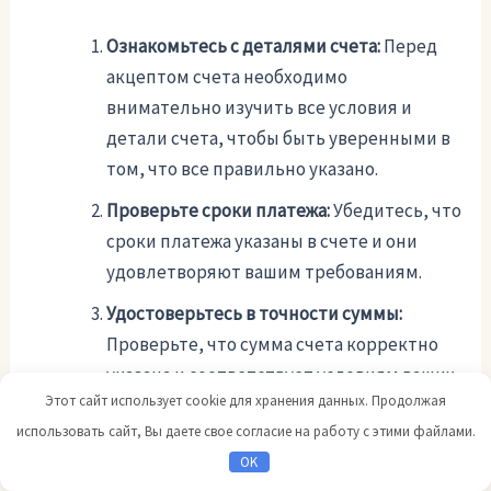
Ознакомьтесь с деталями счета:
Перед
акцептом счета необходимо
внимательно изучить все условия и
детали счета, чтобы быть уверенными в
том, что все правильно указано.
Проверьте сроки платежа:
Убедитесь, что
сроки платежа указаны в счете и они
удовлетворяют вашим требованиям.
Удостоверьтесь в точности суммы:
Проверьте, что сумма счета корректно
указана и соответствует условиям ваших
Этот сайт использует cookie для хранения данных. Продолжая
договоров с поставщиком.
использовать сайт, Вы даете свое согласие на работу с этими файлами.
Акцептуйте счет простыми словами:
OK
Подпись акцептного письма должна быть