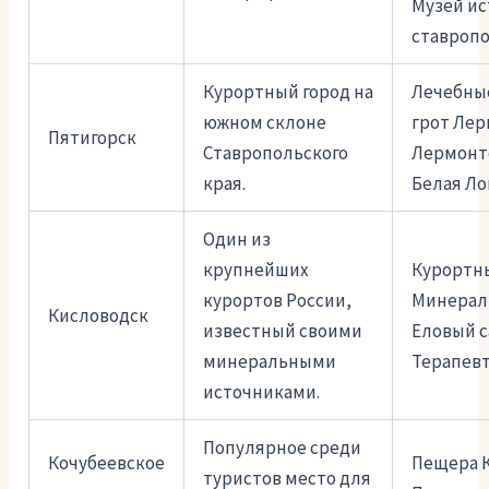
Музей и
ставропо
Курортный город на
Лечебны
южном склоне
грот Лер
Пятигорск
Ставропольского
Лермонт
края.
Белая Ло
Один из
крупнейших
Курортн
курортов России,
Минераль
Кисловодск
известный своими
Еловый с
минеральными
Терапевт
источниками.
Популярное среди
Кочубеевское
Пещера 
туристов место для