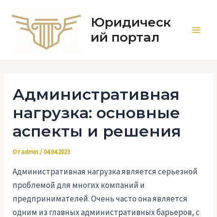
Перейти
к
Юридическ
содержимому
ий портал
Main
Men
Административная
нагрузка: основные
аспекты и решения
От
admin
/
04.04.2023
Административная нагрузка является серьезной
проблемой для многих компаний и
предпринимателей. Очень часто она является
одним из главных административных барьеров, с