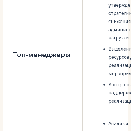
утвержде
стратеги
снижени
админист
нагрузки
Выделен
Топ-менеджеры
ресурсов
реализац
меропри
Контроль
поддерж
реализац
Анализ и