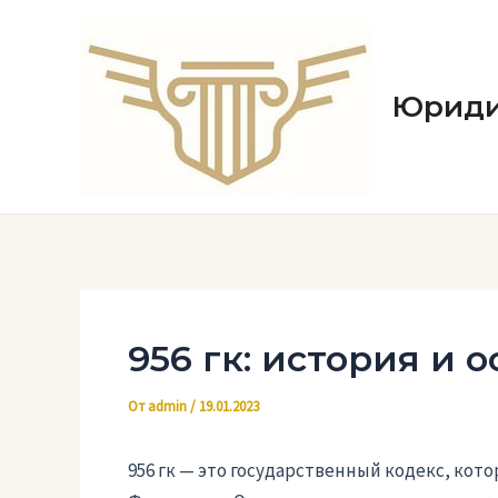
Перейти
к
содержимому
Юриди
956 гк: история и 
От
admin
/
19.01.2023
956 гк — это государственный кодекс, ко