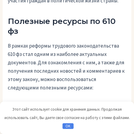
участия граждан в политической жизни страны.
Полезные ресурсы по 610
фз
В рамках реформы трудового законодательства
610 фз стал одним из наиболее актуальных
документов. Для ознакомления с ним, а также для
получения последних новостей и комментариев к
этому закону, можно воспользоваться
следующими полезными ресурсами:
Официальные источники
Этот сайт использует cookie для хранения данных. Продолжая
использовать сайт, Вы даете свое согласие на работу с этими файлами.
На официальном сайте Совета Федерации РФ
OK
можно найти текст закона 610 фз, а также