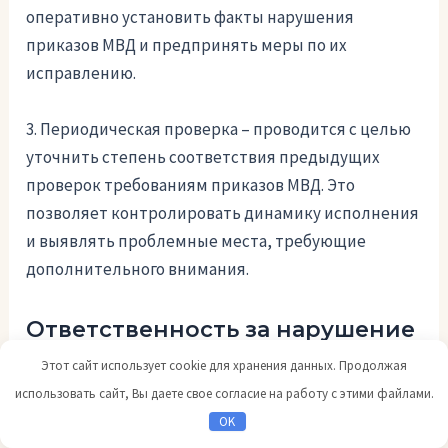
оперативно установить факты нарушения
приказов МВД и предпринять меры по их
исправлению.
3. Периодическая проверка – проводится с целью
уточнить степень соответствия предыдущих
проверок требованиям приказов МВД. Это
позволяет контролировать динамику исполнения
и выявлять проблемные места, требующие
дополнительного внимания.
Ответственность за нарушение
приказов МВД:
Этот сайт использует cookie для хранения данных. Продолжая
использовать сайт, Вы даете свое согласие на работу с этими файлами.
Невыполнение приказов МВД может повлечь за
OK
собой дисциплинарные, административные или