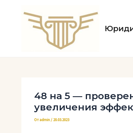
Перейти
к
содержимому
Юриди
48 на 5 — провер
увеличения эффек
От
admin
/
20.03.2023