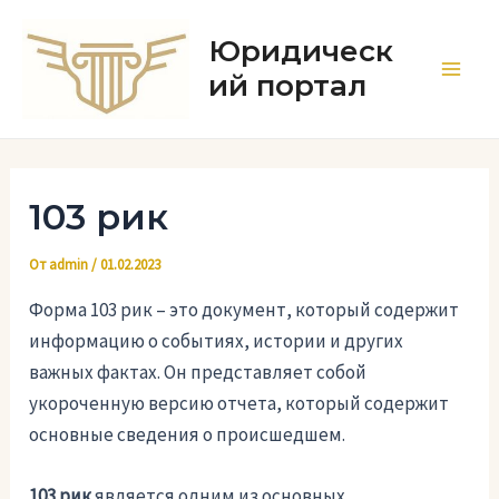
Перейти
к
Юридическ
содержимому
ий портал
Main
Men
103 рик
От
admin
/
01.02.2023
Форма 103 рик – это документ, который содержит
информацию о событиях, истории и других
важных фактах. Он представляет собой
укороченную версию отчета, который содержит
основные сведения о происшедшем.
103 рик
является одним из основных